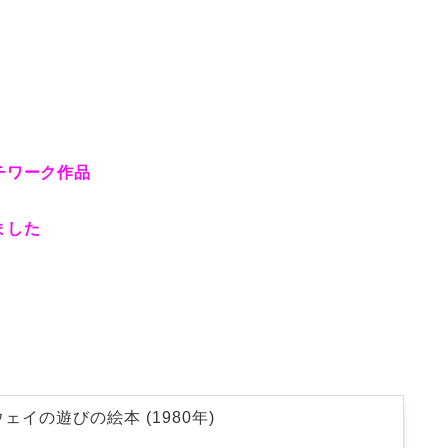
チワーク作品
ました
。
イの遊びの絵本 (1980年)