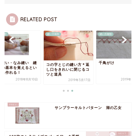
RELATED POST
方種類
縫い方種類
縫い方種類
し縫い・なみ縫い 縫
千鳥がけ
コの字とじの縫い方＊返
方の基本を覚えるとい
し口をきれいに閉じるコ
いろ作れる！
ツと道具
2018年8月10日
2019年3
2019年3月17日
サンプラーキルトパターン 湖の乙女