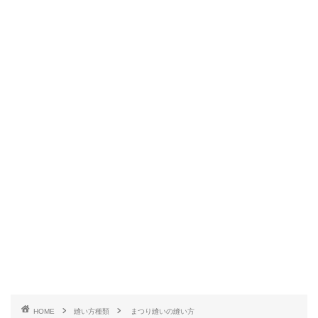
HOME
縫い方種類
まつり縫いの縫い方