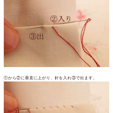
①から②に垂直に上がり、針を入れ③で出ます。