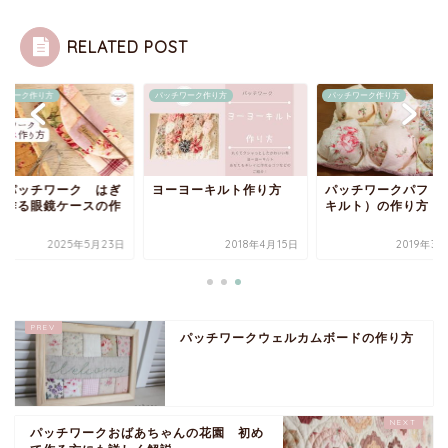
RELATED POST
チワーク作り方
パッチワーク作り方
パッチワーク作り方
単パッチワーク はぎ
ヨーヨーキルト作り方
パッチワークパフ（
で作る眼鏡ケースの作
キルト）の作り方
方
2025年5月23日
2018年4月15日
2019年3
パッチワークウェルカムボードの作り方
パッチワークおばあちゃんの花園 初め