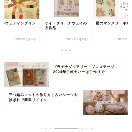
ブルウェディングリン
ケイトグリーナウェイの
星のマンスリーキル
布作品
2019年3月18日
2017年9月19日
2019年3
プラチナダイアリー プレステージ
2024年手帳カバーは手作りで
三つ編みマットの作り方｜古いシーツや
はぎれで簡単リメイク