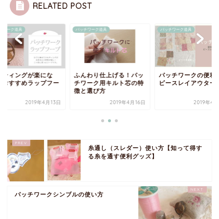
RELATED POST
チワーク道具
パッチワーク道具
パッチワーク道具
んわり仕上げる！パッ
パッチワークの便利道具
キルティングが楽に
ワーク用キルト芯の特
ピースレイアウター
る！おすすめラップ
と選び方
プ
2019年4月16日
2019年4月26日
2019年4
糸通し（スレダー）使い方【知って得す
る糸を通す便利グッズ】
パッチワークシンブルの使い方