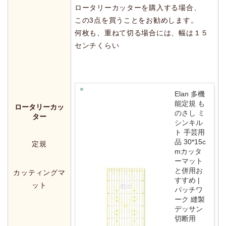
ロータリーカッターを購入する場合、
この3点を買うことをお勧めします。
何枚も、重ねて切る場合には、幅は１５
センチくらい
Elan 多機
能定規 も
ロータリーカッ
のさし ミ
ター
シンキル
ト 手芸用
品 30*15c
定規
mカッタ
ーマット
と併用お
カッティングマ
すすめ |
ット
パッチワ
ーク 縫製
デッサン
切断用