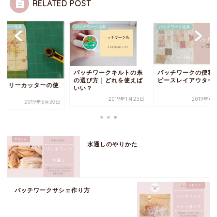
RELATED POST
チワーク道具
パッチワーク道具
パッチワーク道具
パッチワークキルトの糸
パッチワークの便利
の選び方｜どれを使えば
ピースレイアウター
ータリーカッターの使
いい？
方
2019年1月25日
2019年4
2019年3月30日
水通しのやりかた
パッチワークサシェ作り方