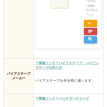
created b
y
Rinker
ELAN(エ
ラン)
A
ma
楽
zo
天
Ya
n
市
ho
場
o
シ
＊関連リンク＊バイアステープ・パイピン
グテープの作り方
ョ
バイアステープ
ッ
メーカー
バイアステープを作る時に使います。
ピ
ン
グ
＊関連リンク＊パッチワークフープ